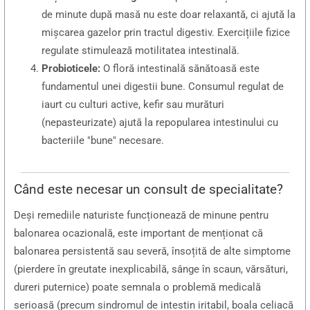
de minute după masă nu este doar relaxantă, ci ajută la
mișcarea gazelor prin tractul digestiv. Exercițiile fizice
regulate stimulează motilitatea intestinală.
Probioticele:
O floră intestinală sănătoasă este
fundamentul unei digestii bune. Consumul regulat de
iaurt cu culturi active, kefir sau murături
(nepasteurizate) ajută la repopularea intestinului cu
bacteriile "bune" necesare.
Când este necesar un consult de specialitate?
Deși remediile naturiste funcționează de minune pentru
balonarea ocazională, este important de menționat că
balonarea persistentă sau severă, însoțită de alte simptome
(pierdere în greutate inexplicabilă, sânge în scaun, vărsături,
dureri puternice) poate semnala o problemă medicală
serioasă (precum sindromul de intestin iritabil, boala celiacă