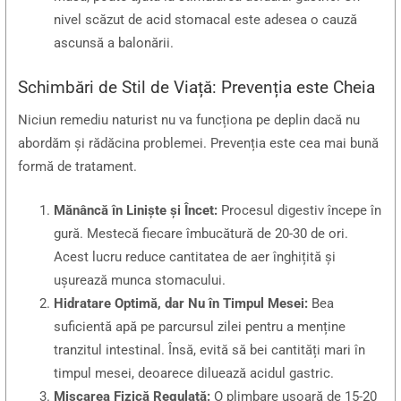
nivel scăzut de acid stomacal este adesea o cauză
ascunsă a balonării.
Schimbări de Stil de Viață: Prevenția este Cheia
Niciun remediu naturist nu va funcționa pe deplin dacă nu
abordăm și rădăcina problemei. Prevenția este cea mai bună
formă de tratament.
Mănâncă în Liniște și Încet:
Procesul digestiv începe în
gură. Mestecă fiecare îmbucătură de 20-30 de ori.
Acest lucru reduce cantitatea de aer înghițită și
ușurează munca stomacului.
Hidratare Optimă, dar Nu în Timpul Mesei:
Bea
suficientă apă pe parcursul zilei pentru a menține
tranzitul intestinal. Însă, evită să bei cantități mari în
timpul mesei, deoarece diluează acidul gastric.
Mișcarea Fizică Regulată:
O plimbare ușoară de 15-20