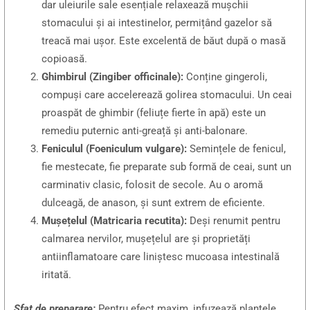
dar uleiurile sale esențiale relaxează mușchii
stomacului și ai intestinelor, permițând gazelor să
treacă mai ușor. Este excelentă de băut după o masă
copioasă.
Ghimbirul (Zingiber officinale):
Conține gingeroli,
compuși care accelerează golirea stomacului. Un ceai
proaspăt de ghimbir (feliuțe fierte în apă) este un
remediu puternic anti-greață și anti-balonare.
Feniculul (Foeniculum vulgare):
Semințele de fenicul,
fie mestecate, fie preparate sub formă de ceai, sunt un
carminativ clasic, folosit de secole. Au o aromă
dulceagă, de anason, și sunt extrem de eficiente.
Mușețelul (Matricaria recutita):
Deși renumit pentru
calmarea nervilor, mușețelul are și proprietăți
antiinflamatoare care liniștesc mucoasa intestinală
iritată.
Sfat de preparare:
Pentru efect maxim, infuzează plantele