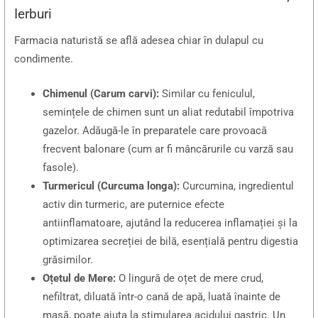
Ierburi
Farmacia naturistă se află adesea chiar în dulapul cu
condimente.
Chimenul (Carum carvi):
Similar cu feniculul,
semințele de chimen sunt un aliat redutabil împotriva
gazelor. Adăugă-le în preparatele care provoacă
frecvent balonare (cum ar fi mâncărurile cu varză sau
fasole).
Turmericul (Curcuma longa):
Curcumina, ingredientul
activ din turmeric, are puternice efecte
antiinflamatoare, ajutând la reducerea inflamației și la
optimizarea secreției de bilă, esențială pentru digestia
grăsimilor.
Oțetul de Mere:
O lingură de oțet de mere crud,
nefiltrat, diluată într-o cană de apă, luată înainte de
masă, poate ajuta la stimularea acidului gastric. Un