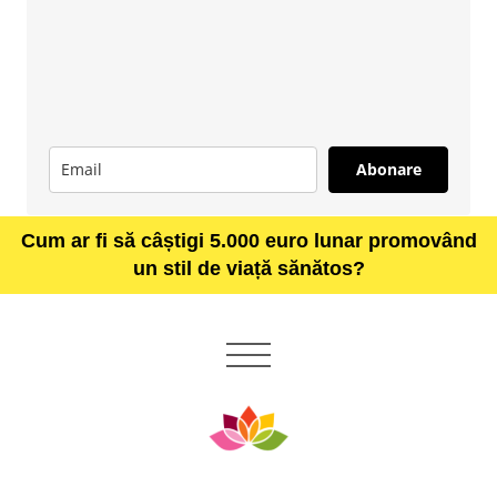
Abonare
Cum ar fi să câștigi 5.000 euro lunar promovând
un stil de viață sănătos?