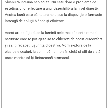
obișnuită într-una neplăcută. Nu este doar o problemă de
estetică, ci o reflectare a unui dezechilibru la nivel digestiv.
Vestea bună este că natura ne-a pus la dispoziție o farmacie
întreagă de soluții blânde și eficiente.
Acest articol îți aduce la lumină cele mai eficiente remedii
naturiste care te pot ajuta să te eliberezi de acest disconfort
și să îți recapeți ușurința digestivă. Vom explora de la
clasicele ceaiuri, la schimbări simple în dietă și stil de viață,
toate menite să îți liniștească stomacul.