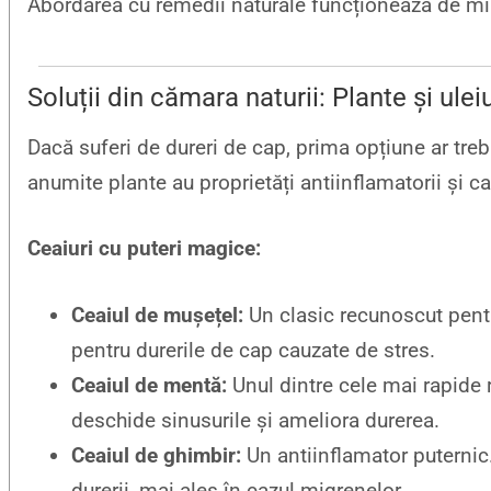
Abordarea cu remedii naturale funcționează de min
Soluții din cămara naturii: Plante și ulei
Dacă suferi de dureri de cap, prima opțiune ar treb
anumite plante au proprietăți antiinflamatorii și c
Ceaiuri cu puteri magice:
Ceaiul de mușețel:
Un clasic recunoscut pentr
pentru durerile de cap cauzate de stres.
Ceaiul de mentă:
Unul dintre cele mai rapide 
deschide sinusurile și ameliora durerea.
Ceaiul de ghimbir:
Un antiinflamator puternic.
durerii, mai ales în cazul migrenelor.