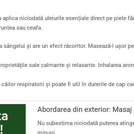
aplica niciodată uleiurile esențiale direct pe piele fă
runtea sau ceafa.
a sângelui și are un efect răcoritor. Masează-l ușor p
oprietățile sale calmante și relaxante. Inhalarea arom
ăilor respiratorii și poate fi util în durerile de cap c
Abordarea din exterior: Masaj
Nu subestima niciodată puterea atinge
minuni.