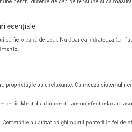
une pentru durerile de cap de tensiune și ca măsură 
uri esențiale
ui să fie o cană de ceai. Nu doar că hidratează (un fac
almante.
u proprietățile sale relaxante. Calmează sistemul ner
remedii. Mentolul din mentă are un efect relaxant asup
 Cercetările au arătat că ghimbirul poate fi la fel de