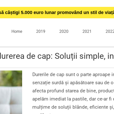
să câștigi 5.000 euro lunar promovând un stil de via
Home
2019
2020
2021
202
urerea de cap: Soluții simple, i
Durerile de cap sunt o parte aproape i
senzație surdă și apăsătoare sau de o
afecta profund starea de bine, producti
apelăm imediat la pastile, dar ce-ar fi 
mulțime de soluții blânde, eficiente ș