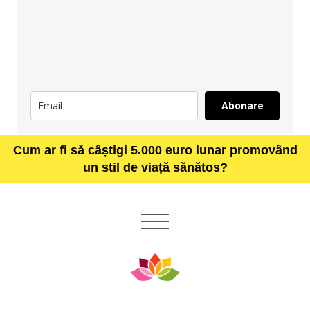
Abonare
Cum ar fi să câștigi 5.000 euro lunar promovând
un stil de viață sănătos?