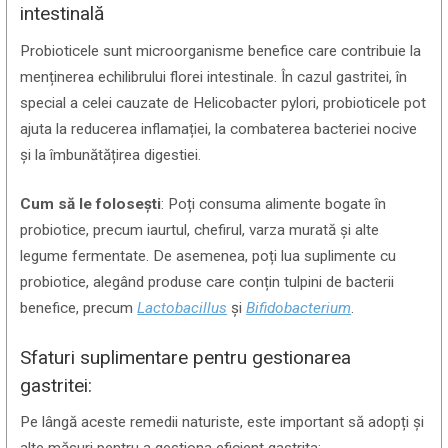
intestinală
Probioticele sunt microorganisme benefice care contribuie la
menținerea echilibrului florei intestinale. În cazul gastritei, în
special a celei cauzate de Helicobacter pylori, probioticele pot
ajuta la reducerea inflamației, la combaterea bacteriei nocive
și la îmbunătățirea digestiei.
Cum să le folosești
: Poți consuma alimente bogate în
probiotice, precum iaurtul, chefirul, varza murată și alte
legume fermentate. De asemenea, poți lua suplimente cu
probiotice, alegând produse care conțin tulpini de bacterii
benefice, precum
Lactobacillus
și
Bifidobacterium
.
Sfaturi suplimentare pentru gestionarea
gastritei:
Pe lângă aceste remedii naturiste, este important să adopți și