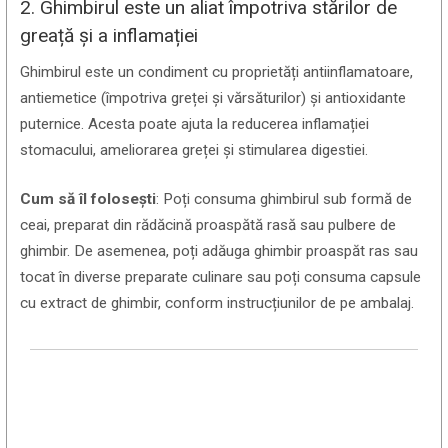
2. Ghimbirul este un aliat împotriva stărilor de
greață și a inflamației
Ghimbirul este un condiment cu proprietăți antiinflamatoare,
antiemetice (împotriva greței și vărsăturilor) și antioxidante
puternice. Acesta poate ajuta la reducerea inflamației
stomacului, ameliorarea greței și stimularea digestiei.
Cum să îl folosești
: Poți consuma ghimbirul sub formă de
ceai, preparat din rădăcină proaspătă rasă sau pulbere de
ghimbir. De asemenea, poți adăuga ghimbir proaspăt ras sau
tocat în diverse preparate culinare sau poți consuma capsule
cu extract de ghimbir, conform instrucțiunilor de pe ambalaj.