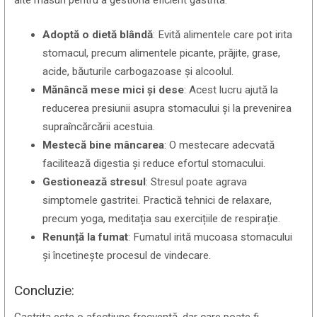
alte măsuri pentru a gestiona eficient gastrita:
Adoptă o dietă blândă
: Evită alimentele care pot irita
stomacul, precum alimentele picante, prăjite, grase,
acide, băuturile carbogazoase și alcoolul.
Mănâncă mese mici și dese
: Acest lucru ajută la
reducerea presiunii asupra stomacului și la prevenirea
supraîncărcării acestuia.
Mestecă bine mâncarea
: O mestecare adecvată
facilitează digestia și reduce efortul stomacului.
Gestionează stresul
: Stresul poate agrava
simptomele gastritei. Practică tehnici de relaxare,
precum yoga, meditația sau exercițiile de respirație.
Renunță la fumat
: Fumatul irită mucoasa stomacului
și încetinește procesul de vindecare.
Concluzie:
Gastrita este o afecțiune frecventă, dar care poate fi