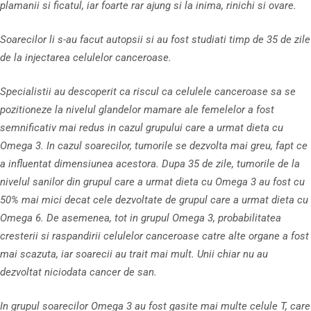
plamanii si ficatul, iar foarte rar ajung si la inima, rinichi si ovare.
Soarecilor li s-au facut autopsii si au fost studiati timp de 35 de zile
de la injectarea celulelor canceroase.
Specialistii au descoperit ca riscul ca celulele canceroase sa se
pozitioneze la nivelul glandelor mamare ale femelelor a fost
semnificativ mai redus in cazul grupului care a urmat dieta cu
Omega 3. In cazul soarecilor, tumorile se dezvolta mai greu, fapt ce
a influentat dimensiunea acestora. Dupa 35 de zile, tumorile de la
nivelul sanilor din grupul care a urmat dieta cu Omega 3 au fost cu
50% mai mici decat cele dezvoltate de grupul care a urmat dieta cu
Omega 6. De asemenea, tot in grupul Omega 3, probabilitatea
cresterii si raspandirii celulelor canceroase catre alte organe a fost
mai scazuta, iar soarecii au trait mai mult. Unii chiar nu au
dezvoltat niciodata cancer de san.
In grupul soarecilor Omega 3 au fost gasite mai multe celule T, care