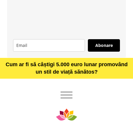
Abonare
Cum ar fi să câștigi 5.000 euro lunar promovând
un stil de viață sănătos?