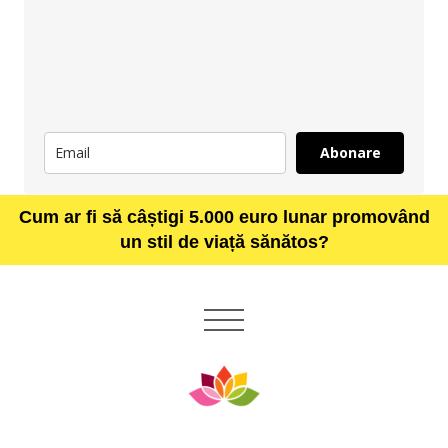
Abonare
Cum ar fi să câștigi 5.000 euro lunar promovând
un stil de viață sănătos?