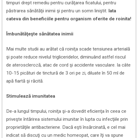
timpuri drept remediu pentru curăţarea ficatului, pentru
păstrarea sănătăţii inimii şi pentru un somn liniştit.
Iata
cateva din beneficiile pentru organism oferite de roinita!
Îmbunătăţeşte sănătatea inimii
Mai multe studii au arătat că roiniţa scade tensiunea arterială
şi poate reduce nivelul trigliceridelor, diminuând astfel riscul
de ateroscleroză, atac de cord şi accidente vasculare. Ia câte
10-15 picături de tinctură de 3 ori pe zi, diluate în 50 ml de
apă fiartă şi răcită.
Stimulează imunitatea
De-a lungul timpului, roiniţa şi-a dovedit eficienţa în ceea ce
priveşte întărirea sistemului imunitar în lupta cu infecţiile prin
proprietăţile antibacteriene. Dacă eşti însărcinată, e cel mai
indicat să discuţi cu un medic homeopat, care îţi va spune