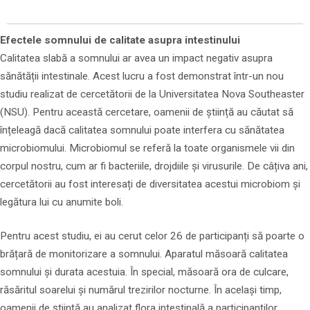
Efectele somnului de calitate asupra intestinului
Calitatea slabă a somnului ar avea un impact negativ asupra
sănătății intestinale. Acest lucru a fost demonstrat într-un nou
studiu realizat de cercetătorii de la Universitatea Nova Southeaster
(NSU). Pentru această cercetare, oamenii de știință au căutat să
înțeleagă dacă calitatea somnului poate interfera cu sănătatea
microbiomului. Microbiomul se referă la toate organismele vii din
corpul nostru, cum ar fi bacteriile, drojdiile și virusurile. De câțiva ani,
cercetătorii au fost interesați de diversitatea acestui microbiom și
legătura lui cu anumite boli.
Pentru acest studiu, ei au cerut celor 26 de participanți să poarte o
brățară de monitorizare a somnului. Aparatul măsoară calitatea
somnului și durata acestuia. În special, măsoară ora de culcare,
răsăritul soarelui și numărul trezirilor nocturne. În același timp,
oamenii de știință au analizat flora intestinală a participanților.