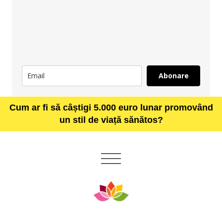
Abonare
Cum ar fi să câștigi 5.000 euro lunar promovând
un stil de viață sănătos?