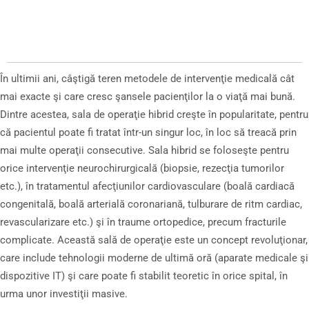
În ultimii ani, câştigă teren metodele de intervenţie medicală cât
mai exacte şi care cresc şansele pacienţilor la o viaţă mai bună.
Dintre acestea, sala de operaţie hibrid creşte în popularitate, pentru
că pacientul poate fi tratat într-un singur loc, în loc să treacă prin
mai multe operaţii consecutive. Sala hibrid se foloseşte pentru
orice intervenţie neurochirurgicală (biopsie, rezecţia tumorilor
etc.), în tratamentul afecţiunilor cardiovasculare (boală cardiacă
congenitală, boală arterială coronariană, tulburare de ritm cardiac,
revascularizare etc.) şi în traume ortopedice, precum fracturile
complicate. Această sală de operaţie este un concept revoluţionar,
care include tehnologii moderne de ultimă oră (aparate medicale şi
dispozitive IT) şi care poate fi stabilit teoretic în orice spital, în
urma unor investiţii masive.