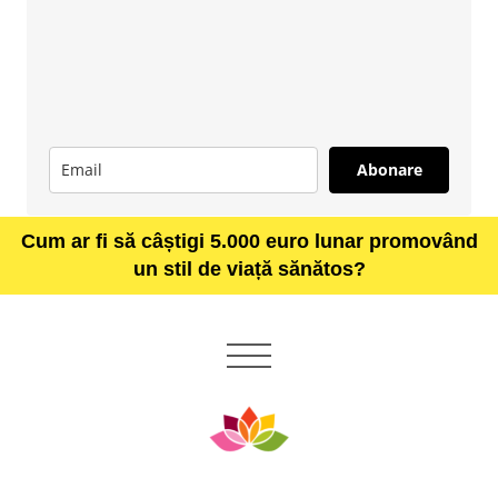
Abonare
Cum ar fi să câștigi 5.000 euro lunar promovând
un stil de viață sănătos?