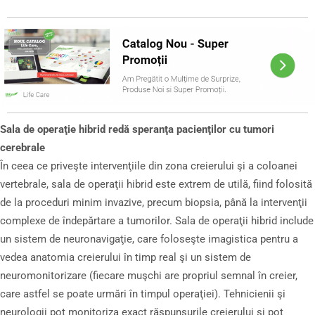
Sala de operaţie hibrid redă speranţa pacienţilor cu tumori
cerebrale
În ceea ce priveşte intervenţiile din zona creierului şi a coloanei
vertebrale, sala de operaţii hibrid este extrem de utilă, fiind folosită
de la proceduri minim invazive, precum biopsia, până la intervenţii
complexe de îndepărtare a tumorilor. Sala de operaţii hibrid include
un sistem de neuronavigaţie, care foloseşte imagistica pentru a
vedea anatomia creierului în timp real şi un sistem de
neuromonitorizare (fiecare muşchi are propriul semnal în creier,
care astfel se poate urmări în timpul operaţiei). Tehnicienii şi
neurologii pot monitoriza exact răspunsurile creierului şi pot