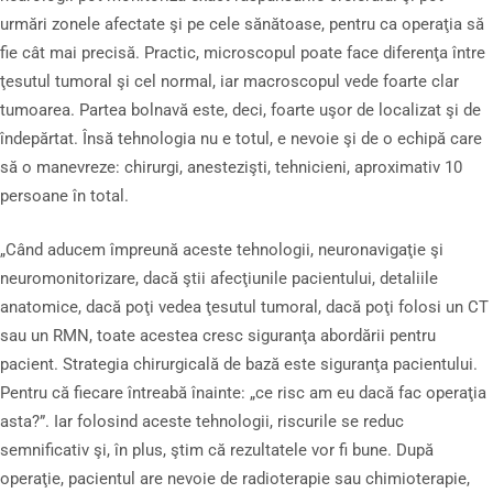
urmări zonele afectate şi pe cele sănătoase, pentru ca operaţia să
fie cât mai precisă. Practic, microscopul poate face diferenţa între
ţesutul tumoral şi cel normal, iar macroscopul vede foarte clar
tumoarea. Partea bolnavă este, deci, foarte uşor de localizat şi de
îndepărtat. Însă tehnologia nu e totul, e nevoie şi de o echipă care
să o manevreze: chirurgi, anestezişti, tehnicieni, aproximativ 10
persoane în total.
„Când aducem împreună aceste tehnologii, neuronavigaţie şi
neuromonitorizare, dacă ştii afecţiunile pacientului, detaliile
anatomice, dacă poţi vedea ţesutul tumoral, dacă poţi folosi un CT
sau un RMN, toate acestea cresc siguranţa abordării pentru
pacient. Strategia chirurgicală de bază este siguranţa pacientului.
Pentru că fiecare întreabă înainte: „ce risc am eu dacă fac operaţia
asta?”. Iar folosind aceste tehnologii, riscurile se reduc
semnificativ şi, în plus, ştim că rezultatele vor fi bune. După
operaţie, pacientul are nevoie de radioterapie sau chimioterapie,