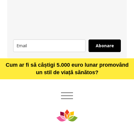
Abonare
Cum ar fi să câștigi 5.000 euro lunar promovând
un stil de viață sănătos?