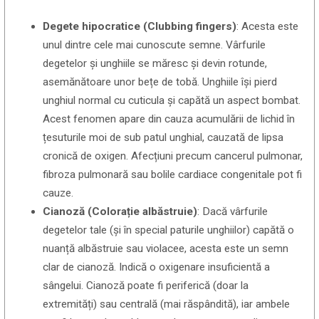
Degete hipocratice (Clubbing fingers)
: Acesta este
unul dintre cele mai cunoscute semne. Vârfurile
degetelor și unghiile se măresc și devin rotunde,
asemănătoare unor bețe de tobă. Unghiile își pierd
unghiul normal cu cuticula și capătă un aspect bombat.
Acest fenomen apare din cauza acumulării de lichid în
țesuturile moi de sub patul unghial, cauzată de lipsa
cronică de oxigen. Afecțiuni precum cancerul pulmonar,
fibroza pulmonară sau bolile cardiace congenitale pot fi
cauze.
Cianoză (Colorație albăstruie)
: Dacă vârfurile
degetelor tale (și în special paturile unghiilor) capătă o
nuanță albăstruie sau violacee, acesta este un semn
clar de cianoză. Indică o oxigenare insuficientă a
sângelui. Cianoză poate fi periferică (doar la
extremități) sau centrală (mai răspândită), iar ambele