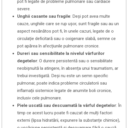
pot fi legate de probleme pulmonare sau cardiace
severe.
Unghii casante sau fragile
: Deși pot avea multe
cauze, unghiile care se rup ușor, sunt fragile sau au un
aspect nesănătos pot fi, în unele cazuri, legate de o
circulație deficitară sau o oxigenare slabă, semne ce
pot apărea în afecțiunile pulmonare cronice.
Dureri sau sensibilitate la nivelul vârfurilor
degetelor
: O durere persistentă sau o sensibilitate
neobișnuită la atingere, în absența unui traumatism, ar
trebui investigată. Deși nu este un semn specific
pulmonar, poate indica probleme circulatorii sau
inflamații sistemice legate de anumite boli cronice,
inclusiv cele pulmonare.
Piele uscată sau descuamată la vârful degetelor
: În
timp ce acest lucru poate fi cauzat de mulți factori
externi (lipsa hidratării, expunere la substanțe chimice),
o uscăciune persistentă și descuamare fără o cauză