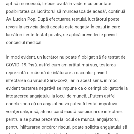
apt să muncescă, trebuie avută în vedere cu prioritate
posibilitatea ca lucrătorul să muncească de acasă”, continuă
Av. Lucian Pop. După efectuarea testului, lucrătorul poate
reveni la serviciu dacă acesta este negativ. În cazul în care
lucrătorul este testat pozitiv, se aplică prevederile privind
concediul medical.
În mod evident, un lucrător nu poate fi obligat să fie testat de
COVID-19, însă, astfel cum am arătat mai sus, testarea
reprezintă o măsură de înlăturare a riscurilor privind
infectarea cu virusul Sars-cov2, iar în acest sens, în mod
evident testarea negativă se impune ca o cerinţă obligatorie la
întoarcerea angajatului la locul de muncă. „Putem astfel
concluziona că un angajat nu va putea fi testat împotriva
voinţei sale, însă, atunci când există suspiciuni de infectare,
pentru a se putea prezenta la locul de muncă, angajatorul,
pentru înlăturarea oricăror riscuri, poate solicita angajatului să