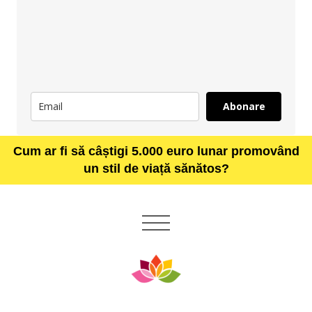
Abonare
Cum ar fi să câștigi 5.000 euro lunar promovând
un stil de viață sănătos?