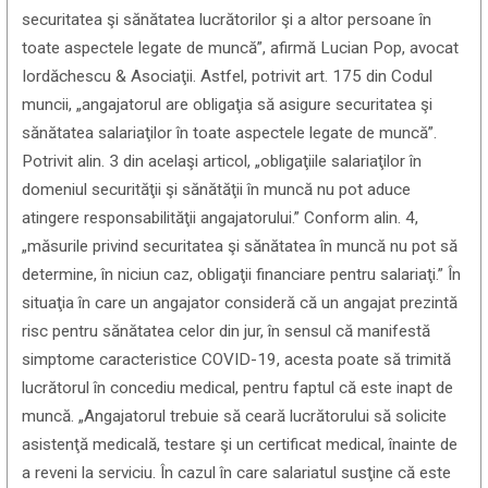
securitatea şi sănătatea lucrătorilor şi a altor persoane în
toate aspectele legate de muncă”, afirmă Lucian Pop, avocat
Iordăchescu & Asociaţii. Astfel, potrivit art. 175 din Codul
muncii, „angajatorul are obligaţia să asigure securitatea şi
sănătatea salariaţilor în toate aspectele legate de muncă”.
Potrivit alin. 3 din acelaşi articol, „obligaţiile salariaţilor în
domeniul securităţii şi sănătăţii în muncă nu pot aduce
atingere responsabilităţii angajatorului.” Conform alin. 4,
„măsurile privind securitatea şi sănătatea în muncă nu pot să
determine, în niciun caz, obligaţii financiare pentru salariaţi.” În
situaţia în care un angajator consideră că un angajat prezintă
risc pentru sănătatea celor din jur, în sensul că manifestă
simptome caracteristice COVID-19, acesta poate să trimită
lucrătorul în concediu medical, pentru faptul că este inapt de
muncă. „Angajatorul trebuie să ceară lucrătorului să solicite
asistenţă medicală, testare şi un certificat medical, înainte de
a reveni la serviciu. În cazul în care salariatul susţine că este