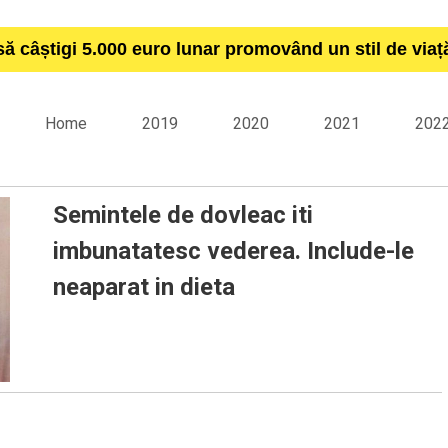
să câștigi 5.000 euro lunar promovând un stil de via
Home
2019
2020
2021
202
Semintele de dovleac iti
imbunatatesc vederea. Include-le
neaparat in dieta