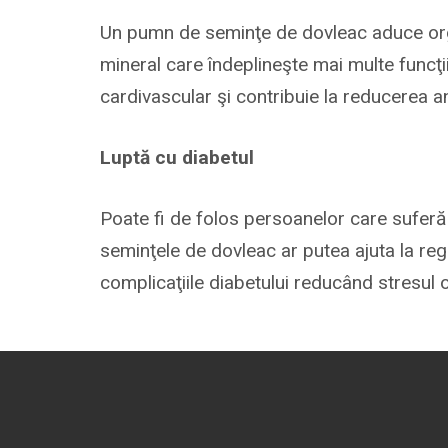
Un pumn de seminţe de dovleac aduce org
mineral care îndeplineşte mai multe funcţi
cardivascular şi contribuie la reducerea anx
Luptă cu diabetul
Poate fi de folos persoanelor care suferă 
seminţele de dovleac ar putea ajuta la regl
complicaţiile diabetului reducând stresul o