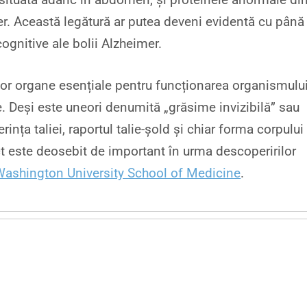
er. Această legătură ar putea deveni evidentă cu până 
ognitive ale bolii Alzheimer.
nor organe esențiale pentru funcționarea organismului
e. Deși este uneori denumită „grăsime invizibilă” sau
nța taliei, raportul talie-șold și chiar forma corpului
t este deosebit de important în urma descoperirilor
Washington University School of Medicine
.