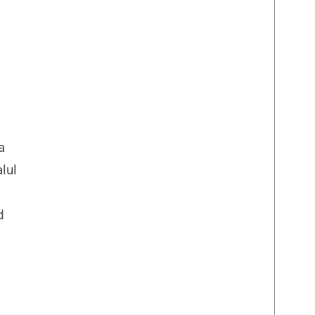
a
lul
d