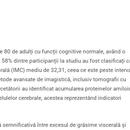
pe 80 de adulți cu funcții cognitive normale, având o
58% dintre participanții la studiu au fost clasificați c
rală (IMC) mediu de 32,31, ceea ce este peste interva
tode avansate de imagistică, inclusiv tomografii cu
rcetătorii au identificat acumularea proteinelor amiloi
celulelor cerebrale, acestea reprezentănd indicatori
ă semnificativă între excesul de grăsime viscerală și