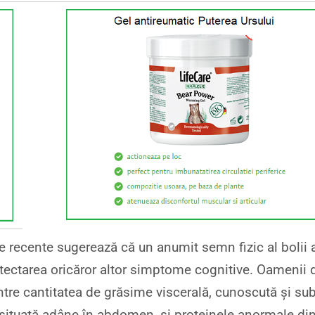
e recente sugerează că un anumit semn fizic al bolii 
tectarea oricăror altor simptome cognitive. Oamenii 
între cantitatea de grăsime viscerală, cunoscută și su
situată adânc în abdomen, și proteinele anormale di