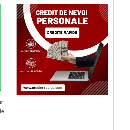
ar
de
b
n