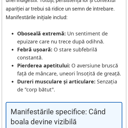
unei indigestii. Totuși, persistența lor și contextul
apariției ar trebui să ridice un semn de întrebare.
Manifestările inițiale includ:
Oboseală extremă:
Un sentiment de
epuizare care nu trece după odihnă.
Febră ușoară:
O stare subfebrilă
constantă.
Pierderea apetitului:
O aversiune bruscă
față de mâncare, uneori însoțită de greață.
Dureri musculare și articulare:
Senzația
de "corp bătut".
Manifestările specifice: Când
boala devine vizibilă