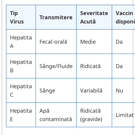
Tip
Severitate
Vaccin
Transmitere
Virus
Acută
disponi
Hepatita
Fecal-orală
Medie
Da
A
Hepatita
Sânge/Fluide
Ridicată
Da
B
Hepatita
Sânge
Variabilă
Nu
C
Hepatita
Apă
Ridicată
Limitat
E
contaminată
(gravide)