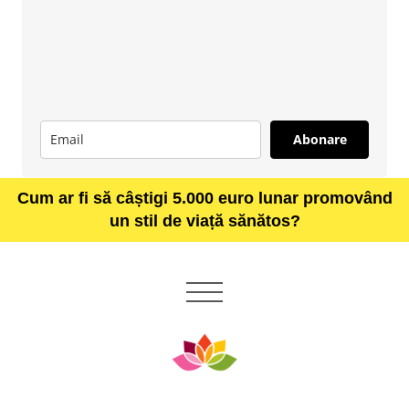
Abonare
Cum ar fi să câștigi 5.000 euro lunar promovând
un stil de viață sănătos?