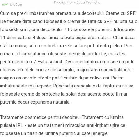
Cum sa previi imbatranirea prematura a decolteului: Creme cu SPF.
De fiecare data cand folosesti o crema de fata cu SPF nu uita sa o
folosesti si in zona decolteului. / Evita soarele puternic. Intre orele
11 dimineata si 4 dupa-amiaza evita expunerea solara. Chiar daca
stai la umbra, sub o umbrela, razele solare pot afecta pielea. Prin
urmare, chiar si atunci foloseste creme de protectie, mai ales
pentru decolteu. / Evita solarul. Desi imediat dupa folosire nu poti
observa efectele nocive ale solarului, majoritatea specialistilor ne
asigura ca aceste efecte pot fi vizibile dupa cativa ani. Pielea
imbatraneste mai repede. Principala greseala este faptul ca nu se
foloseste creme de protectie la solar, desi acesta poate fi mai
puternic decat expunerea naturala.
Tratamente cosmetice pentru decolteu: Tratament cu lumina
pulsata IPL - este un tratament miraculos anti-imbatranire ce
foloseste un flash de lumina puternic al carei energie