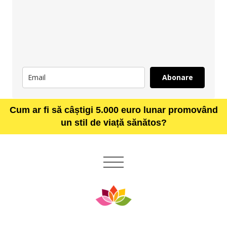
Abonare
Cum ar fi să câștigi 5.000 euro lunar promovând
un stil de viață sănătos?