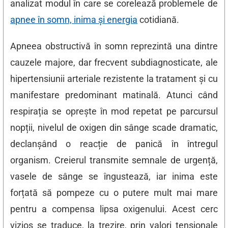
analizat modul în care se corelează problemele de
apnee în somn, inima și energia
cotidiană.
Apneea obstructivă în somn reprezintă una dintre
cauzele majore, dar frecvent subdiagnosticate, ale
hipertensiunii arteriale rezistente la tratament și cu
manifestare predominant matinală. Atunci când
respirația se oprește în mod repetat pe parcursul
nopții, nivelul de oxigen din sânge scade dramatic,
declanșând o reacție de panică în întregul
organism. Creierul transmite semnale de urgență,
vasele de sânge se îngustează, iar inima este
forțată să pompeze cu o putere mult mai mare
pentru a compensa lipsa oxigenului. Acest cerc
vizios se traduce, la trezire, prin valori tensionale