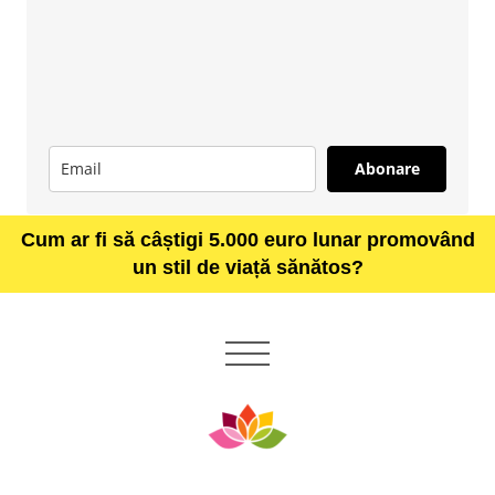
Abonare
Cum ar fi să câștigi 5.000 euro lunar promovând
un stil de viață sănătos?