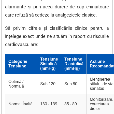
alarmante și prin acea durere de cap chinuitoare
care refuză să cedeze la analgezicele clasice.
Să privim cifrele și clasificările clinice pentru a
înțelege exact unde ne situăm în raport cu riscurile
cardiovasculare:
Tensiune
Tensiune
Categorie
Acțiune
Sistolică
Diastolică
Tensiune
Recomanda
(mmHg)
(mmHg)
Menținerea
Optimă /
Sub 120
Sub 80
stilului de via
Normală
sănătos
Monitorizare,
Normal Înaltă
130 - 139
85 - 89
corectarea
dietei