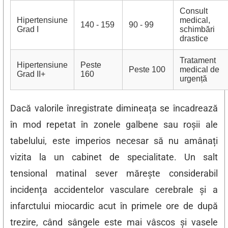
Consult
Hipertensiune
medical,
140 - 159
90 - 99
Grad I
schimbări
drastice
Tratament
Hipertensiune
Peste
Peste 100
medical de
Grad II+
160
urgență
Dacă valorile înregistrate dimineața se încadrează
în mod repetat în zonele galbene sau roșii ale
tabelului, este imperios necesar să nu amânați
vizita la un cabinet de specialitate. Un salt
tensional matinal sever mărește considerabil
incidența accidentelor vasculare cerebrale și a
infarctului miocardic acut în primele ore de după
trezire, când sângele este mai vâscos și vasele