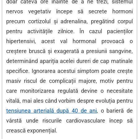
doar câteva ore înainte de a ne trezi, sistemul
nervos vegetativ începe să secrete hormoni
precum cortizolul și adrenalina, pregătind corpul
pentru activitățile zilnice. În cazul pacienților
hipertensivi, acest val hormonal provoacă o
creștere bruscă și exagerată a presiunii sangvine,
determinând apariția acelei dureri de cap matinale
specifice. Ignorarea acestui simptom poate crește
masiv riscul de complicații majore, motiv pentru
care monitorizarea regulată devine o necesitate
vitală, mai ales când vorbim despre evoluția pentru
tensiunea arterială după 40 de ani
, o barieră de
vârstă unde riscurile cardiovasculare încep să
crească exponențial.