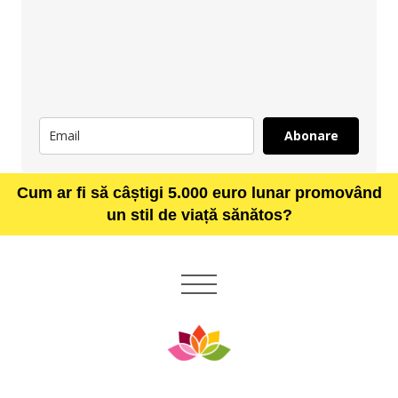
Abonare
Cum ar fi să câștigi 5.000 euro lunar promovând
un stil de viață sănătos?