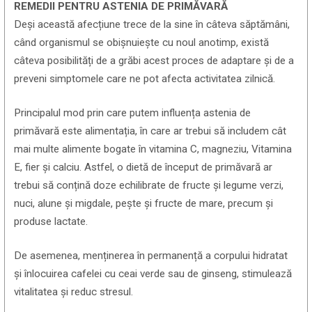
REMEDII PENTRU ASTENIA DE PRIMĂVARĂ
Deși această afecțiune trece de la sine în câteva săptămâni,
când organismul se obișnuiește cu noul anotimp, există
câteva posibilități de a grăbi acest proces de adaptare și de a
preveni simptomele care ne pot afecta activitatea zilnică.
Principalul mod prin care putem influența astenia de
primăvară este alimentația, în care ar trebui să includem cât
mai multe alimente bogate în vitamina C, magneziu, Vitamina
E, fier și calciu. Astfel, o dietă de început de primăvară ar
trebui să conțină doze echilibrate de fructe și legume verzi,
nuci, alune și migdale, pește și fructe de mare, precum și
produse lactate.
De asemenea, menținerea în permanență a corpului hidratat
și înlocuirea cafelei cu ceai verde sau de ginseng, stimulează
vitalitatea și reduc stresul.