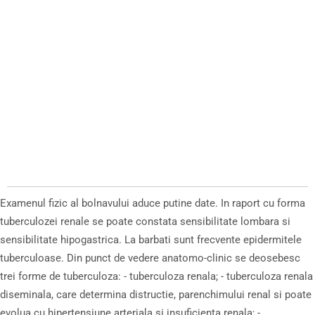
Examenul fizic al bolnavului aduce putine date. In raport cu forma
tuberculozei renale se poate constata sensibilitate lombara si
sensibilitate hipogastrica. La barbati sunt frecvente epidermitele
tuberculoase. Din punct de vedere anatomo-clinic se deosebesc
trei forme de tuberculoza: - tuberculoza renala; - tuberculoza renala
diseminala, care determina distructie, parenchimului renal si poate
evolua cu hipertensiune arteriala si insuficienta renala; -