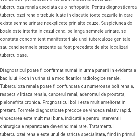
tuberculoza renala asociata cu o nefropatie. Pentru diagnosticarea
tuberculozei renale trebuie luate in discutie toate cazurile in care
exista semne urinare neexplicate prin alte cauze. Suspiciunea de
boala este intarita in cazul cand, pe langa semnele urinare, se
constata concomitent manifestari ale unei tuberculoze genitale
sau cand semnele prezente au fost precedate de alte localizari
tuberculoase.
Diagnosticul poate fi confirmat numai in urma punerii in evidenta a
bacilului Koch in urina si a modificarilor radiologice renale.
Tuberculoza renala poate fi confundata cu numeroase boli renale,
respectiv litiaza renala, cancerul renal, adenomul de prostata,
pielonefrita cronica. Prognosticul bolii este mult ameliorat in
prezent. Formele diagnosticate precoce se vindeca relativ rapid,
vindecarea este mult mai buna, indicatiile pentru interventii
chirurgicale reparatoare devenind mai rare. Tratamentul
tuberculozei renale este unul de stricta specialitate, fiind in primul