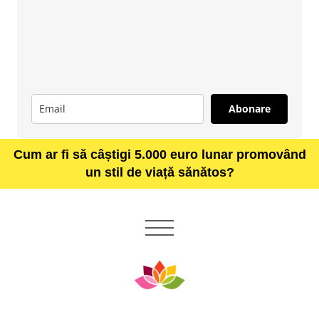
Abonare
Cum ar fi să câștigi 5.000 euro lunar promovând
un stil de viață sănătos?