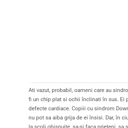
Ati vazut, probabil, oameni care au sindr
fi un chip plat si ochii înclinati în sus.
defecte cardiace. Copiii cu sindrom Down 
nu pot sa aiba grija de ei însisi. Dar, în
la scoli obisnuite, sa-si faca prieteni, sa