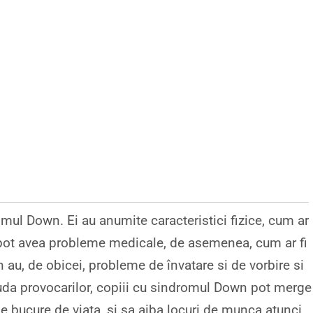
omul Down. Ei au anumite caracteristici fizice, cum ar
 Ei pot avea probleme medicale, de asemenea, cum ar fi
au, de obicei, probleme de învatare si de vorbire si
 ciuda provocarilor, copiii cu sindromul Down pot merge
 se bucure de viata, si sa aiba locuri de munca atunci