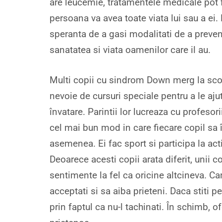
are leucemie, tratamentele medicale pot
persoana va avea toate viata lui sau a ei.
speranta de a gasi modalitati de a preve
sanatatea si viata oamenilor care il au.
Multi copii cu sindrom Down merg la scoli
nevoie de cursuri speciale pentru a le aj
învatare. Parintii lor lucreaza cu profesor
cel mai bun mod in care fiecare copil sa
asemenea. Ei fac sport si participa la acti
Deoarece acesti copii arata diferit, unii c
sentimente la fel ca oricine altcineva. Can
acceptati si sa aiba prieteni. Daca stiti 
prin faptul ca nu-l tachinati. În schimb, o