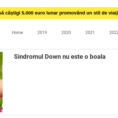
să câștigi 5.000 euro lunar promovând un stil de via
Home
2019
2020
2021
202
Sindromul Down nu este o boala