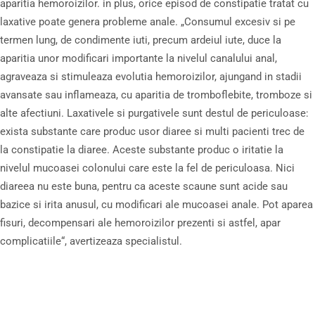
aparitia hemoroizilor. in plus, orice episod de constipatie tratat cu
laxative poate genera probleme anale. „Consumul excesiv si pe
termen lung, de condimente iuti, precum ardeiul iute, duce la
aparitia unor modificari importante la nivelul canalului anal,
agraveaza si stimuleaza evolutia hemoroizilor, ajungand in stadii
avansate sau inflameaza, cu aparitia de tromboflebite, tromboze si
alte afectiuni. Laxativele si purgativele sunt destul de periculoase:
exista substante care produc usor diaree si multi pacienti trec de
la constipatie la diaree. Aceste substante produc o iritatie la
nivelul mucoasei colonului care este la fel de periculoasa. Nici
diareea nu este buna, pentru ca aceste scaune sunt acide sau
bazice si irita anusul, cu modificari ale mucoasei anale. Pot aparea
fisuri, decompensari ale hemoroizilor prezenti si astfel, apar
complicatiile“, avertizeaza specialistul.