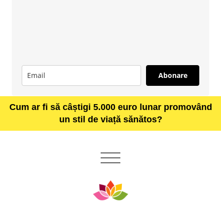
Abonare
Cum ar fi să câștigi 5.000 euro lunar promovând
un stil de viață sănătos?