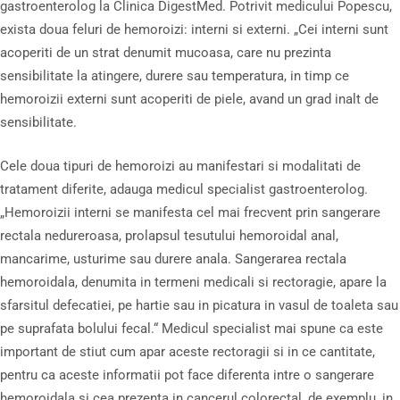
gastroenterolog la Clinica DigestMed. Potrivit medicului Popescu,
exista doua feluri de hemoroizi: interni si externi. „Cei interni sunt
acoperiti de un strat denumit mucoasa, care nu prezinta
sensibilitate la atingere, durere sau temperatura, in timp ce
hemoroizii externi sunt acoperiti de piele, avand un grad inalt de
sensibilitate.
Cele doua tipuri de hemoroizi au manifestari si modalitati de
tratament diferite, adauga medicul specialist gastroenterolog.
„Hemoroizii interni se manifesta cel mai frecvent prin sangerare
rectala nedureroasa, prolapsul tesutului hemoroidal anal,
mancarime, usturime sau durere anala. Sangerarea rectala
hemoroidala, denumita in termeni medicali si rectoragie, apare la
sfarsitul defecatiei, pe hartie sau in picatura in vasul de toaleta sau
pe suprafata bolului fecal.“ Medicul specialist mai spune ca este
important de stiut cum apar aceste rectoragii si in ce cantitate,
pentru ca aceste informatii pot face diferenta intre o sangerare
hemoroidala si cea prezenta in cancerul colorectal, de exemplu, in