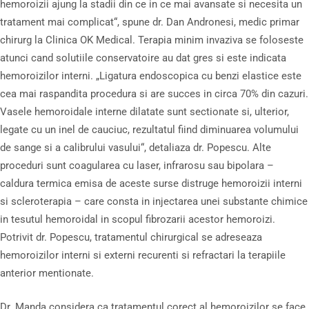
hemoroizii ajung la stadii din ce in ce mai avansate si necesita un
tratament mai complicat“, spune dr. Dan Andronesi, medic primar
chirurg la Clinica OK Medical. Terapia minim invaziva se foloseste
atunci cand solutiile conservatoire au dat gres si este indicata
hemoroizilor interni. „Ligatura endoscopica cu benzi elastice este
cea mai raspandita procedura si are succes in circa 70% din cazuri.
Vasele hemoroidale interne dilatate sunt sectionate si, ulterior,
legate cu un inel de cauciuc, rezultatul fiind diminuarea volumului
de sange si a calibrului vasului“, detaliaza dr. Popescu. Alte
proceduri sunt coagularea cu laser, infrarosu sau bipolara –
caldura termica emisa de aceste surse distruge hemoroizii interni
si scleroterapia – care consta in injectarea unei substante chimice
in tesutul hemoroidal in scopul fibrozarii acestor hemoroizi.
Potrivit dr. Popescu, tratamentul chirurgical se adreseaza
hemoroizilor interni si externi recurenti si refractari la terapiile
anterior mentionate.
Dr. Manda considera ca tratamentul corect al hemoroizilor se face