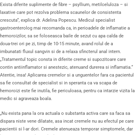
Exista diferite suplimente de fibre – psyllium, metilceluloza – si
laxative care pot rezolva problema scaunelor de consistenta
crescuta“, explica dr. Adelina Popescu. Medicul specialist
gastroenterolog mai recomanda ca, in perioadele de inflamatie a
hemoroizilor, sa se foloseasca baile de sezut cu apa calda de
doua-trei ori pe zi, timp de 10-15 minute, avand rolul de a
imbunatati fluxul sangvin si de a relaxa sfincterul anal intern.
„Tratamentul topic consta in diferite creme si supozitoare care
contin antiinflamator si anestezic, atenuand durerea si inflamatia.“
Atentie, insa! Aplicarea cremelor si a unguentelor fara ca pacientul
sa fie consultat de specialist si in speranta ca va scapa de
hemoroizi este fie inutila, fie periculoasa, pentru ca intarzie vizita la
medic si agraveaza boala.
„Nu exista pana la ora actuala o substanta activa care sa faca sa
dispara niste vene dilatate, asa incat cremele nu au efectul pe care
pacientii si l-ar dori. Cremele atenueaza temporar simptomele, dar