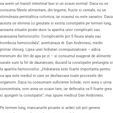
sa avem un tranzit intestinal bun si un scaun normal. Daca nu se
consuma fibrele alimentare, din legume, fructe si cereale, nu se
stimuleaza peristaltica colonica, iar scaunul nu este sanatos. Daca
acesta se elimina cu greutate si exista constipatie pe termen lung,
aceasta situatie poate duce la aparitia unor complicatii sau
avansarea hemoroizilor. Complicatiile pot fi fisura anala sau
tromboza hemoroidala“, avertizeaza dr. Dan Andronesi, medic
primar chirurg. Lipsa unei hidratari corespunzatoare – adica
minimum doi litri de apa pe zi – si consumul exagerat de alimente
sarate sunt la fel de daunatoare, ducand la constipatie prelungita si
la aparitia hemoroizilor. „Hidratarea este foarte importanta pentru
ca apa este mediul in care se desfasoara toate procesele din
organism. Daca nu consumam suficiente lichide, vom avea o urina
concentrata, vom avea un scaun tare, iar defecatia va fi foarte grea
si ajungem la constipatie“, mai spune medicul Dan Andronesi.
Pe termen lung, mancarurile picante si ardeii iuti pot genera