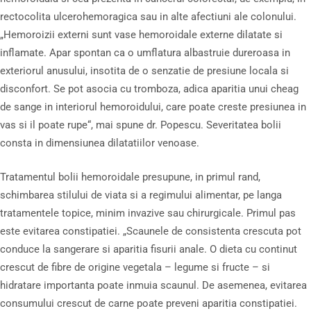
rectocolita ulcerohemoragica sau in alte afectiuni ale colonului.
„Hemoroizii externi sunt vase hemoroidale externe dilatate si
inflamate. Apar spontan ca o umflatura albastruie dureroasa in
exteriorul anusului, insotita de o senzatie de presiune locala si
disconfort. Se pot asocia cu tromboza, adica aparitia unui cheag
de sange in interiorul hemoroidului, care poate creste presiunea in
vas si il poate rupe“, mai spune dr. Popescu. Severitatea bolii
consta in dimensiunea dilatatiilor venoase.
Tratamentul bolii hemoroidale presupune, in primul rand,
schimbarea stilului de viata si a regimului alimentar, pe langa
tratamentele topice, minim invazive sau chirurgicale. Primul pas
este evitarea constipatiei. „Scaunele de consistenta crescuta pot
conduce la sangerare si aparitia fisurii anale. O dieta cu continut
crescut de fibre de origine vegetala – legume si fructe – si
hidratare importanta poate inmuia scaunul. De asemenea, evitarea
consumului crescut de carne poate preveni aparitia constipatiei.