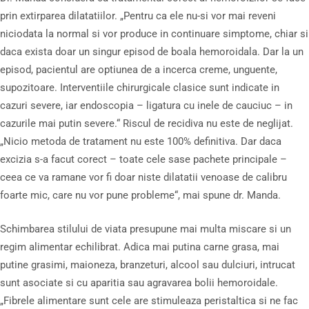
prin extirparea dilatatiilor. „Pentru ca ele nu-si vor mai reveni
niciodata la normal si vor produce in continuare simptome, chiar si
daca exista doar un singur episod de boala hemoroidala. Dar la un
episod, pacientul are optiunea de a incerca creme, unguente,
supozitoare. Interventiile chirurgicale clasice sunt indicate in
cazuri severe, iar endoscopia – ligatura cu inele de cauciuc – in
cazurile mai putin severe.“ Riscul de recidiva nu este de neglijat.
„Nicio metoda de tratament nu este 100% definitiva. Dar daca
excizia s-a facut corect – toate cele sase pachete principale –
ceea ce va ramane vor fi doar niste dilatatii venoase de calibru
foarte mic, care nu vor pune probleme“, mai spune dr. Manda.
Schimbarea stilului de viata presupune mai multa miscare si un
regim alimentar echilibrat. Adica mai putina carne grasa, mai
putine grasimi, maioneza, branzeturi, alcool sau dulciuri, intrucat
sunt asociate si cu aparitia sau agravarea bolii hemoroidale.
„Fibrele alimentare sunt cele are stimuleaza peristaltica si ne fac