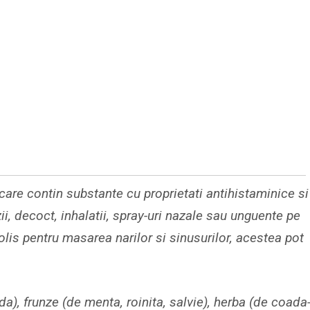
are contin substante cu proprietati antihistaminice si
i, decoct, inhalatii, spray-uri nazale sau unguente pe
lis pentru masarea narilor si sinusurilor, acestea pot
nda), frunze (de menta, roinita, salvie), herba (de coada