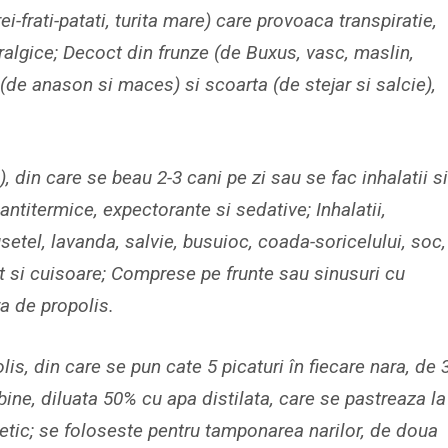
ei-frati-patati, turita mare) care provoaca transpiratie,
ralgice; Decoct din frunze (de Buxus, vasc, maslin,
(de anason si maces) si scoarta (de stejar si salcie),
), din care se beau 2-3 cani pe zi sau se fac inhalatii si
antitermice, expectorante si sedative; Inhalatii,
setel, lavanda, salvie, busuioc, coada-soricelului, soc,
lipt si cuisoare; Comprese pe frunte sau sinusuri cu
ra de propolis.
s, din care se pun cate 5 picaturi în fiecare nara, de 
bine, diluata 50% cu apa distilata, care se pastreaza la
rmetic; se foloseste pentru tamponarea narilor, de doua