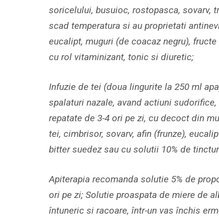
soricelului, busuioc, rostopasca, sovarv, tr
scad temperatura si au proprietati antinev
eucalipt, muguri (de coacaz negru), fructe 
cu rol vitaminizant, tonic si diuretic;
Infuzie de tei (doua lingurite la 250 ml apa
spalaturi nazale, avand actiuni sudorifice, 
repatate de 3-4 ori pe zi, cu decoct din mu
tei, cimbrisor, sovarv, afin (frunze), euca
bitter suedez sau cu solutii 10% de tinctu
Apiterapia recomanda solutie 5% de propoli
ori pe zi; Solutie proaspata de miere de al
întuneric si racoare, într-un vas închis e