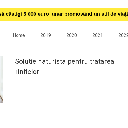
să câștigi 5.000 euro lunar promovând un stil de via
Home
2019
2020
2021
202
Solutie naturista pentru tratarea
rinitelor