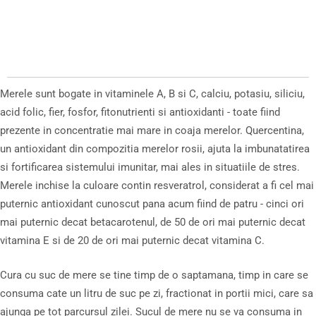
Merele sunt bogate in vitaminele A, B si C, calciu, potasiu, siliciu,
acid folic, fier, fosfor, fitonutrienti si antioxidanti - toate fiind
prezente in concentratie mai mare in coaja merelor. Quercentina,
un antioxidant din compozitia merelor rosii, ajuta la imbunatatirea
si fortificarea sistemului imunitar, mai ales in situatiile de stres.
Merele inchise la culoare contin resveratrol, considerat a fi cel mai
puternic antioxidant cunoscut pana acum fiind de patru - cinci ori
mai puternic decat betacarotenul, de 50 de ori mai puternic decat
vitamina E si de 20 de ori mai puternic decat vitamina C.
Cura cu suc de mere se tine timp de o saptamana, timp in care se
consuma cate un litru de suc pe zi, fractionat in portii mici, care sa
ajunga pe tot parcursul zilei. Sucul de mere nu se va consuma in