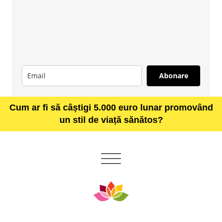
Abonare
Cum ar fi să câștigi 5.000 euro lunar promovând
un stil de viață sănătos?