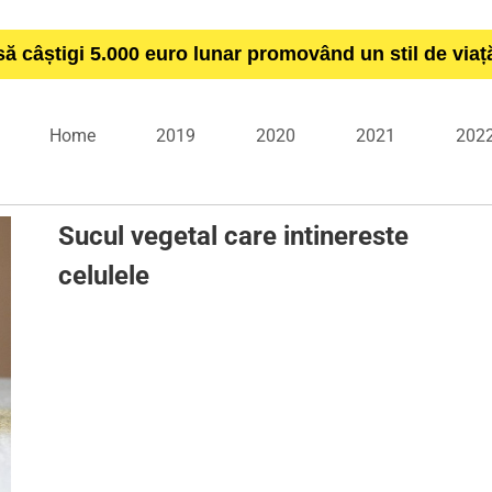
să câștigi 5.000 euro lunar promovând un stil de via
Home
2019
2020
2021
202
Sucul vegetal care intinereste
celulele