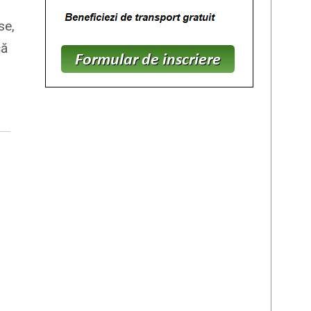
se,
că