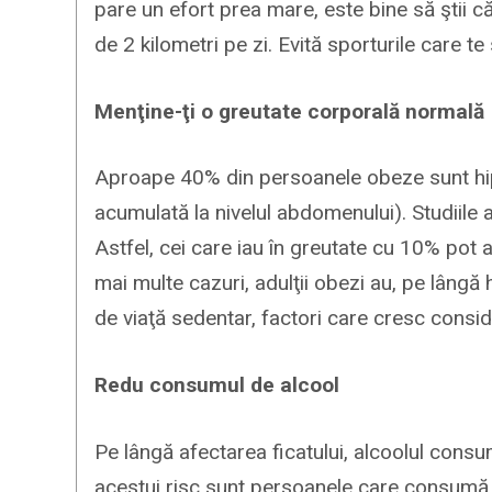
pare un efort prea mare, este bine să ştii că
de 2 kilometri pe zi. Evită sporturile care t
Menţine-ţi o greutate corporală normală
Aproape 40% din persoanele obeze sunt hip
acumulată la nivelul abdomenului). Studiile a
Astfel, cei care iau în greutate cu 10% pot 
mai multe cazuri, adulţii obezi au, pe lângă hi
de viaţă sedentar, factori care cresc consid
Redu consumul de alcool
Pe lângă afectarea ficatului, alcoolul consu
acestui risc sunt persoanele care consumă z