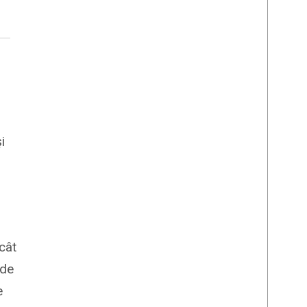
i
 cât
 de
e