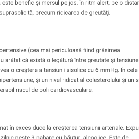
 este benefic şi mersul pe jos, în ritm alert, pe o dista
e suprasolicită, precum ridicarea de greutăţi.
ertensive (cea mai periculoasă fiind grăsimea
u arătat că există o legătură între greutate şi tensiune
avea o creştere a tensiunii sisolice cu 6 mmHg. În cele
pertensiune, şi un nivel ridicat al colesterolului şi un st
erabil riscul de boli cardiovasculare.
mat în exces duce la creşterea tensiunii arteriale. Exp
ilnic peste 3 pahare cu băuturi alcoolice. Este de