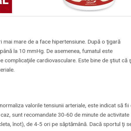
i mai mare de a face hipertensiune. După o ţigară
cu până la 10 mmHg. De asemenea, fumatul este
complicaţiile cardiovasculare. Este bine de ştiut că ş
eriale.
rmaliza valorile tensiunii arteriale, este indicat să fii
st caz, sunt recomandate 30-60 de minute de activitate
leta, înot), de 4-5 ori pe săptămână. Dacă sportul ţi s