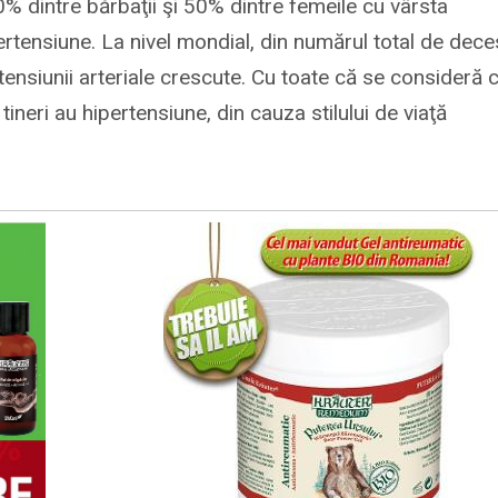
30% dintre bărbaţii şi 50% dintre femeile cu vârsta
ertensiune. La nivel mondial, din numărul total de dece
ensiunii arteriale crescute. Cu toate că se consideră 
tineri au hipertensiune, din cauza stilului de viaţă