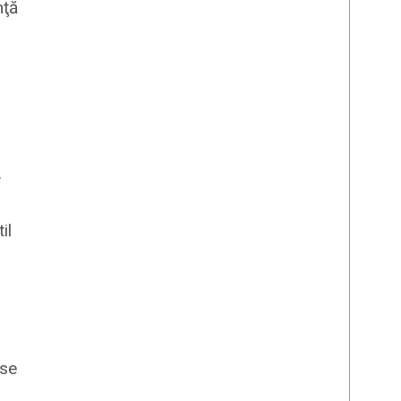
nţă
.
il
use