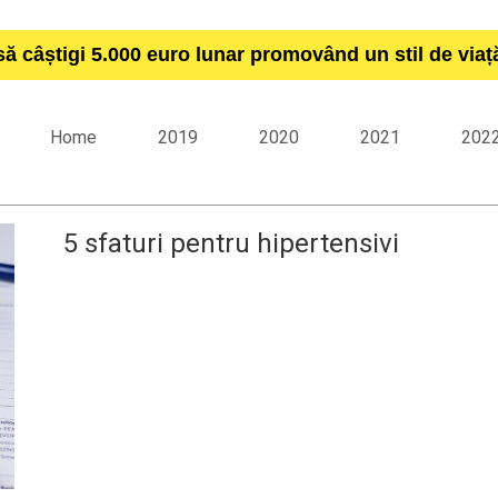
să câștigi 5.000 euro lunar promovând un stil de via
Home
2019
2020
2021
202
5 sfaturi pentru hipertensivi