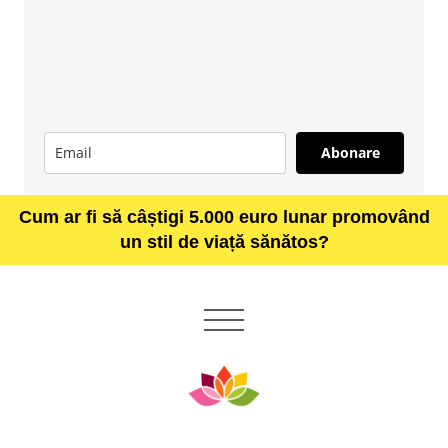
Abonare
Cum ar fi să câștigi 5.000 euro lunar promovând
un stil de viață sănătos?