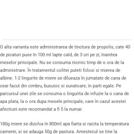
O alta varianta este administrarea de tinctura de propolis, cate 40
de picaturi puse în 100 ml lapte cald, de 3 ori pe zi, înaintea
meselor principale. Nu se consuma nicmic timp de o ora de la
administrare. În tratamentul colitei puteti folosi si mierea de
albine. 1-2 lingurite de miere se dilueaza în jumatate de cana de
ceai facut din cimbru, busuioc si sunatoare, în parti egale. Pe
parcursul unei zile se consuma o lingurita de infuzie la o cana de
apa plata, la o ora dupa mesele principale, care în cazul acestei
afectiuni este recomandat a fi 5 la numar.
180g miere se dizolva în 800ml apa fiarta si racita la temperatura
camerei, si se adauga 50g de pastura. Amestecul se tine la