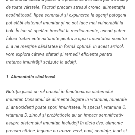
de toate vârstele. Factori precum stresul cronic, alimentația
nesănătoasă, lipsa somnului și expunerea la agenți patogeni
pot slăbi sistemul imunitar și ne pot face mai vulnerabili la
boli. În loc să apelăm imediat la medicamente, uneori putem
folosi tratamente naturiste pentru a spori imunitatea noastră
și a ne menține sănătatea în formă optimă. În acest articol,
vom explora câteva sfaturi și remedii eficiente pentru
tratarea imunității scăzute la adulți.
1. Alimentația sănătoasă
Nutriția joacă un rol crucial în funcționarea sistemului
imunitar. Consumul de alimente bogate în vitamine, minerale
și antioxidanți poate spori imunitatea. În special, vitamina C,
vitamina D, zincul și probioticele au un impact semnificativ
asupra sistemului imunitar. Includeți în dieta dvs. alimente
precum citrice, legume cu frunze verzi, nuci, semințe, iaurt și