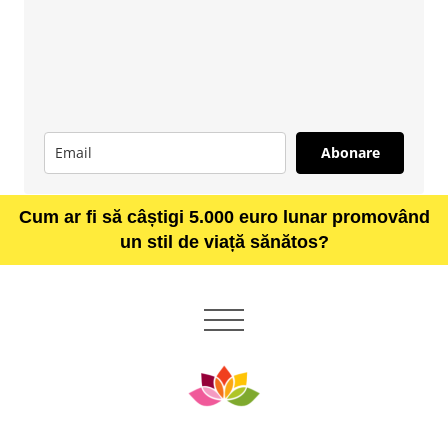
Abonare
Cum ar fi să câștigi 5.000 euro lunar promovând
un stil de viață sănătos?