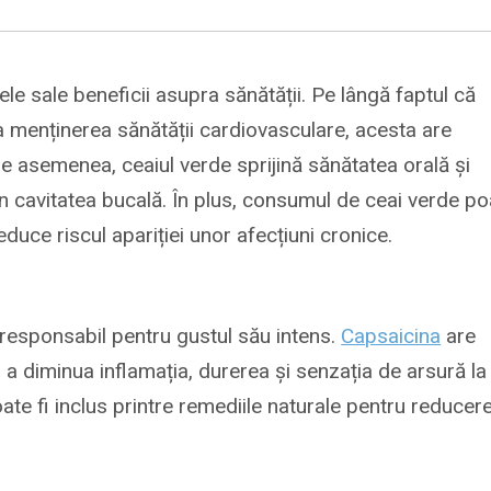
le sale beneficii asupra sănătății. Pe lângă faptul că
la menținerea sănătății cardiovasculare, acesta are
 De asemenea, ceaiul verde sprijină sănătatea orală și
n cavitatea bucală. În plus, consumul de ceai verde po
reduce riscul apariției unor afecțiuni cronice.
responsabil pentru gustul său intens.
Capsaicina
are
u a diminua inflamația, durerea și senzația de arsură la
 poate fi inclus printre remediile naturale pentru reducer