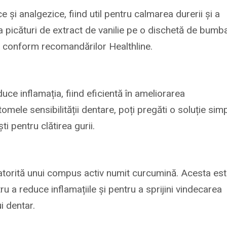
ce și analgezice, fiind util pentru calmarea durerii și a
eva picături de extract de vanilie pe o dischetă de bumb
, conform recomandărilor Healthline.
uce inflamația, fiind eficientă în ameliorarea
mele sensibilității dentare, poți pregăti o soluție sim
i pentru clătirea gurii.
 datorită unui compus activ numit curcumină. Acesta es
u a reduce inflamațiile și pentru a sprijini vindecarea
ui dentar.