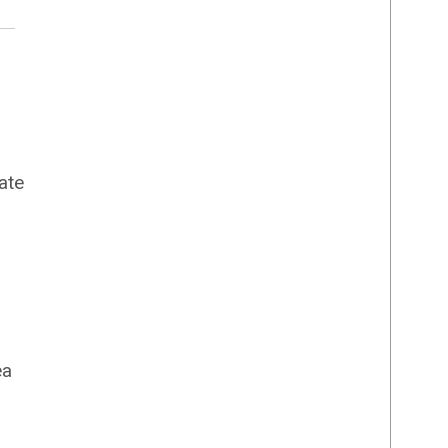
ate
ea