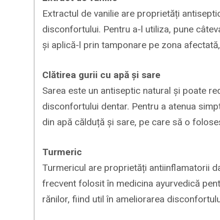
Extractul de vanilie are proprietăți antisepti
disconfortului. Pentru a-l utiliza, pune cât
și aplică-l prin tamponare pe zona afectată
Clătirea gurii cu apă și sare
Sarea este un antiseptic natural și poate red
disconfortului dentar. Pentru a atenua simpto
din apă călduță și sare, pe care să o foloseșt
Turmeric
Turmericul are proprietăți antiinflamatorii
frecvent folosit în medicina ayurvedică pentr
rănilor, fiind util în ameliorarea disconfortul