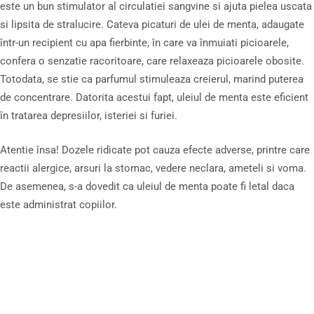
este un bun stimulator al circulatiei sangvine si ajuta pielea uscata
si lipsita de stralucire. Cateva picaturi de ulei de menta, adaugate
într-un recipient cu apa fierbinte, în care va înmuiati picioarele,
confera o senzatie racoritoare, care relaxeaza picioarele obosite.
Totodata, se stie ca parfumul stimuleaza creierul, marind puterea
de concentrare. Datorita acestui fapt, uleiul de menta este eficient
în tratarea depresiilor, isteriei si furiei.
Atentie însa! Dozele ridicate pot cauza efecte adverse, printre care
reactii alergice, arsuri la stomac, vedere neclara, ameteli si voma.
De asemenea, s-a dovedit ca uleiul de menta poate fi letal daca
este administrat copiilor.