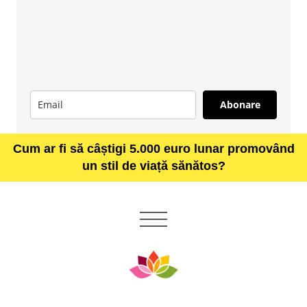
Abonare
Cum ar fi să câștigi 5.000 euro lunar promovând
un stil de viață sănătos?