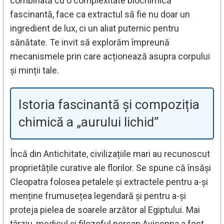
combinată cu o complexitate biochimică
fascinantă, face ca extractul să fie nu doar un
ingredient de lux, ci un aliat puternic pentru
sănătate. Te invit să explorăm împreună
mecanismele prin care acționează asupra corpului
și minții tale.
Istoria fascinantă și compoziția
chimică a „aurului lichid”
Încă din Antichitate, civilizațiile mari au recunoscut
proprietățile curative ale florilor. Se spune că însăși
Cleopatra folosea petalele și extractele pentru a-și
menține frumusețea legendară și pentru a-și
proteja pielea de soarele arzător al Egiptului. Mai
târziu, medicul și filozoful persan Avicenna a fost