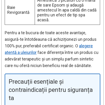
Amestecă 5 picături cu o mână
de sare Epsom și adaugă
Baie
amestecul în apa caldă din cadă
Revigorantă
pentru un efect de tip spa
acasă.
Pentru a te bucura de toate aceste avantaje,
asigură-te întotdeauna că achiziționezi un produs
100% pur, preferabil certificat organic. O
alegere
atentă a uleiurilor
face diferența între un produs cu
adevărat terapeutic și un simplu parfum sintetic
care nu oferă niciun beneficiu real de sănătate.
Precauții esențiale și
contraindicații pentru siguranța
ta