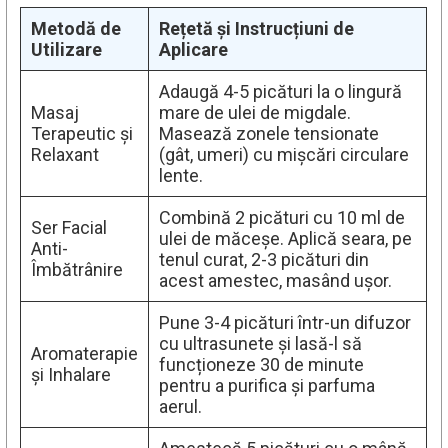
Metodă de
Rețetă și Instrucțiuni de
Utilizare
Aplicare
Adaugă 4-5 picături la o lingură
Masaj
mare de ulei de migdale.
Terapeutic și
Masează zonele tensionate
Relaxant
(gât, umeri) cu mișcări circulare
lente.
Combină 2 picături cu 10 ml de
Ser Facial
ulei de măceșe. Aplică seara, pe
Anti-
tenul curat, 2-3 picături din
Îmbătrânire
acest amestec, masând ușor.
Pune 3-4 picături într-un difuzor
cu ultrasunete și lasă-l să
Aromaterapie
funcționeze 30 de minute
și Inhalare
pentru a purifica și parfuma
aerul.