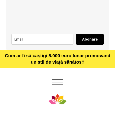
Abonare
Cum ar fi să câștigi 5.000 euro lunar promovând
un stil de viață sănătos?