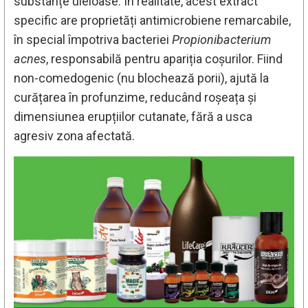
substanțe uleioase. În realitate, acest extract
specific are proprietăți antimicrobiene remarcabile,
în special împotriva bacteriei
Propionibacterium
acnes
, responsabilă pentru apariția coșurilor. Fiind
non-comedogenic (nu blochează porii), ajută la
curățarea în profunzime, reducând roșeața și
dimensiunea erupțiilor cutanate, fără a usca
agresiv zona afectată.