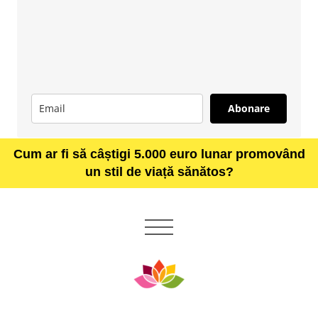
Abonare
Cum ar fi să câștigi 5.000 euro lunar promovând
un stil de viață sănătos?