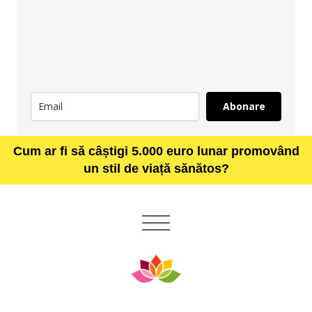
Abonare
Cum ar fi să câștigi 5.000 euro lunar promovând
un stil de viață sănătos?