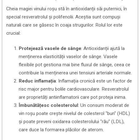
Cheia magiei vinului roșu stă în antioxidanții săi puternici, în
special resveratrolul și polifenolii. Aceștia sunt compuși
naturali care se găsesc în coaja strugurilor. Rolul lor este
crucial:
Protejează vasele de sânge
: Antioxidanții ajută la
menținerea elasticității vaselor de sânge. Vasele
flexibile pot gestiona mai bine fluxul de sânge, ceea ce
contribuie la menținerea unei tensiuni arteriale normale.
Reduc inflamația
: Inflamația cronică este un factor de
risc major pentru bolile cardiovasculare. Resveratrolul
are proprietăți antiinflamatorii care pot proteja inima.
Îmbunătățesc colesterolul
: Un consum moderat de
vin roșu poate crește nivelul de colesterol "bun" (HDL)
și poate preveni oxidarea colesterolului "rău" (LDL),
care duce la formarea plăcilor de aterom.