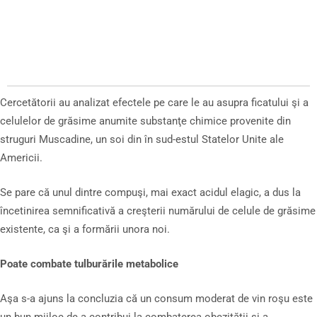
Cercetătorii au analizat efectele pe care le au asupra ficatului şi a
celulelor de grăsime anumite substanţe chimice provenite din
struguri Muscadine, un soi din în sud-estul Statelor Unite ale
Americii.
Se pare că unul dintre compuşi, mai exact acidul elagic, a dus la
încetinirea semnificativă a creşterii numărului de celule de grăsime
existente, ca şi a formării unora noi.
Poate combate tulburările metabolice
Aşa s-a ajuns la concluzia că un consum moderat de vin roşu este
un bun mijloc de a contribui la combaterea obezităţii şi a