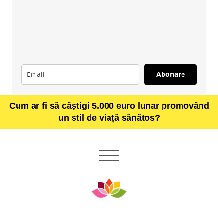
Abonare
Cum ar fi să câștigi 5.000 euro lunar promovând
un stil de viață sănătos?