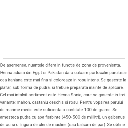
De asemenea, nuantele difera in functie de zona de provenienta.
Henna adusa din Egipt si Pakistan da o culoare portocalie parului,iar
cea iraniana este mai fina si coloreaza in rosu intens. Se gaseste la
plafar, sub forma de pudra, si trebuie preparata inainte de aplicare.
Cel mai intalnit sortiment este Henna Sonia, care se gaseste in trei
variante: mahon, castaniu deschis si rosu. Pentru vopsirea parului
de marime medie este suficienta o cantitate 100 de grame. Se
amesteca pudra cu apa fierbinte (450-500 de mililitri), un galbenus
de ou si o lingura de ulei de masline (sau balsam de par). Se obtine