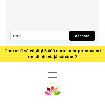
Abonare
Cum ar fi să câștigi 5.000 euro lunar promovând
un stil de viață sănătos?