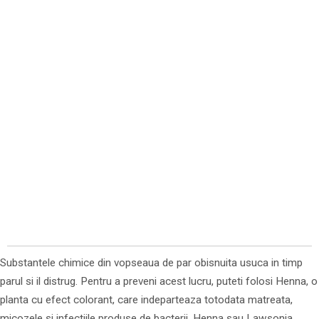
Substantele chimice din vopseaua de par obisnuita usuca in timp
parul si il distrug. Pentru a preveni acest lucru, puteti folosi Henna, o
planta cu efect colorant, care indeparteaza totodata matreata,
micozele si infectiile produse de bacterii. Henna sau Lawsonia