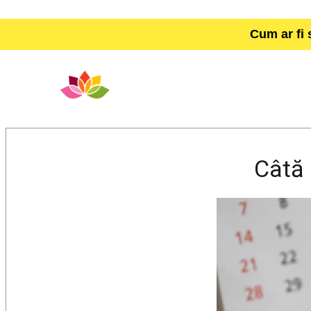
Cum ar fi 
Câtă 