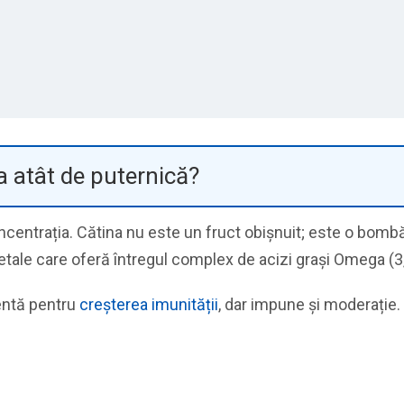
na atât de puternică?
concentrația. Cătina nu este un fruct obișnuit; este o bomb
etale care oferă întregul complex de acizi grași Omega (3, 
ientă pentru
creșterea imunității
, dar impune și moderație