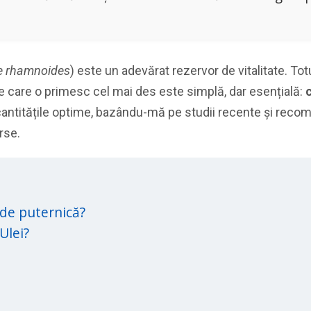
e rhamnoides
) este un adevărat rezervor de vitalitate. Tot
e care o primesc cel mai des este simplă, dar esențială:
antitățile optime, bazându-mă pe studii recente și recomand
rse.
t de puternică?
Ulei?