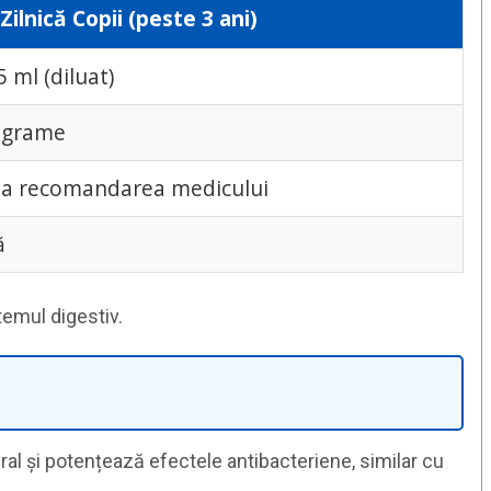
Zilnică Copii (peste 3 ani)
5 ml (diluat)
0 grame
la recomandarea medicului
ă
temul digestiv.
l și potențează efectele antibacteriene, similar cu