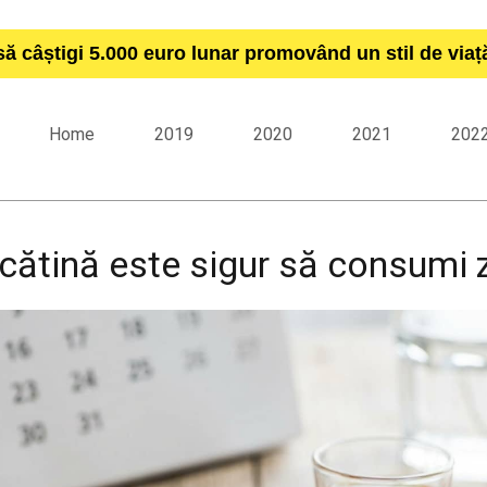
să câștigi 5.000 euro lunar promovând un stil de via
Home
2019
2020
2021
202
cătină este sigur să consumi z