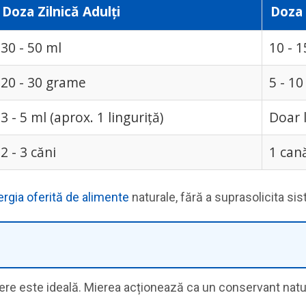
Doza Zilnică Adulți
Doza 
30 - 50 ml
10 - 1
20 - 30 grame
5 - 1
3 - 5 ml (aprox. 1 linguriță)
Doar 
2 - 3 căni
1 can
rgia oferită de alimente
naturale, fără a suprasolicita sis
e este ideală. Mierea acționează ca un conservant natura