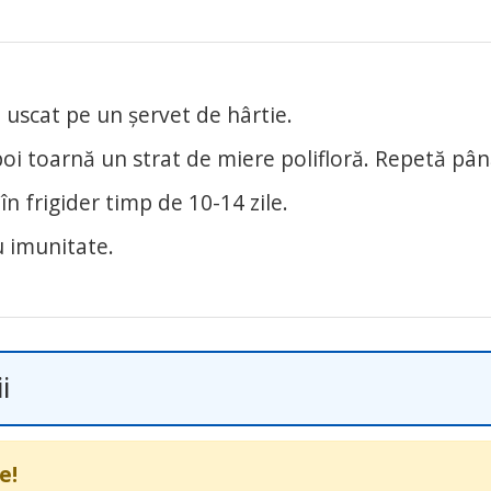
a uscat pe un șervet de hârtie.
poi toarnă un strat de miere polifloră. Repetă pâ
în frigider timp de 10-14 zile.
 imunitate.
i
e!