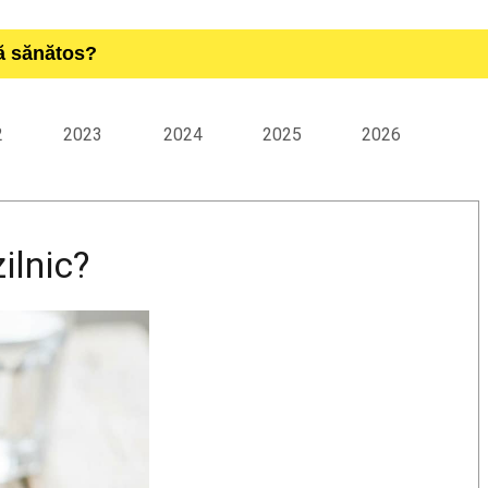
ță sănătos?
2
2023
2024
2025
2026
ilnic?