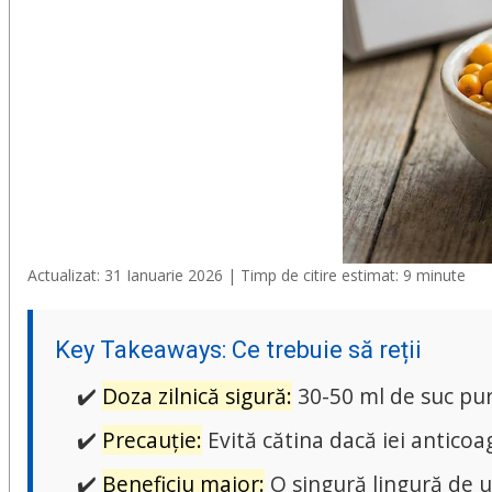
Sari la conținut
Actualizat: 31 Ianuarie 2026
| Timp de citire estimat: 9 minute
Key Takeaways: Ce trebuie să reții
✔️
Doza zilnică sigură:
30-50 ml de suc pur
✔️
Precauție:
Evită cătina dacă iei anticoa
✔️
Beneficiu major:
O singură lingură de u