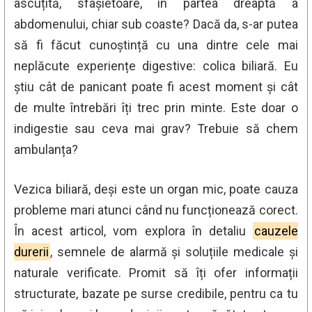
ascuțită, sfâșietoare, în partea dreaptă a
abdomenului, chiar sub coaste? Dacă da, s-ar putea
să fi făcut cunoștință cu una dintre cele mai
neplăcute experiențe digestive: colica biliară. Eu
știu cât de panicant poate fi acest moment și cât
de multe întrebări îți trec prin minte. Este doar o
indigestie sau ceva mai grav? Trebuie să chem
ambulanța?
Vezica biliară, deși este un organ mic, poate cauza
probleme mari atunci când nu funcționează corect.
În acest articol, vom explora în detaliu
cauzele
durerii
, semnele de alarmă și soluțiile medicale și
naturale verificate. Promit să îți ofer informații
structurate, bazate pe surse credibile, pentru ca tu