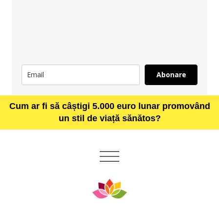
Abonare
Cum ar fi să câștigi 5.000 euro lunar promovând
un stil de viață sănătos?