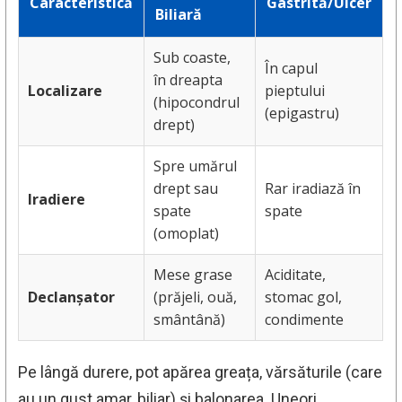
Caracteristică
Gastrită/Ulcer
Biliară
Sub coaste,
În capul
în dreapta
Localizare
pieptului
(hipocondrul
(epigastru)
drept)
Spre umărul
drept sau
Rar iradiază în
Iradiere
spate
spate
(omoplat)
Mese grase
Aciditate,
Declanșator
(prăjeli, ouă,
stomac gol,
smântână)
condimente
Pe lângă durere, pot apărea greața, vărsăturile (care
au un gust amar, biliar) și balonarea. Uneori,