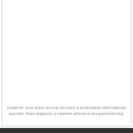
Disclaimer: Acest articol are scop informativ și nu înlocuiește sfatul medicului
specialist. Pentru diagnostic și tratament, adresați-vă unui gastroenterolog.